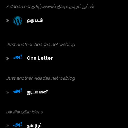
Adadaa.net தமிழ் வலைப்பதிவு தொழில் நுட்பம்
ஒரு ப‌ட‌ம்
Just another Adadaa.net weblog
One Letter
Just another Adadaa.net weblog
ஐடியா ம‌ணி
பல சில புதிய ideas
த‌மிழீழ‌ம்