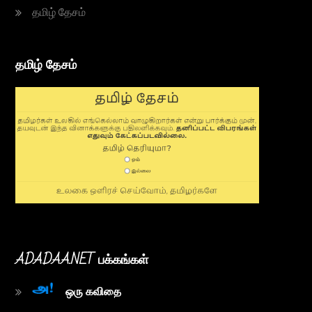
தமிழ் தேசம்
தமிழ் தேசம்
ADADAA.NET பக்கங்கள்
ஒரு க‌விதை