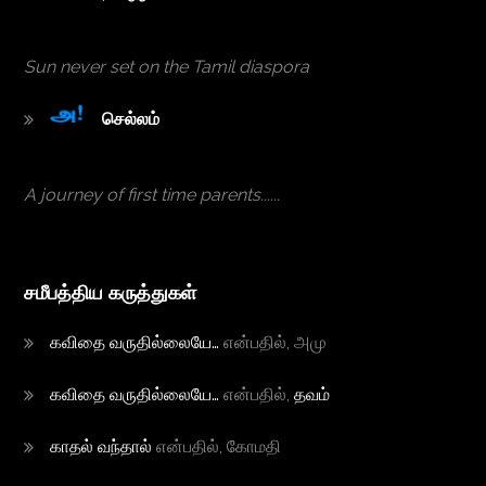
Sun never set on the Tamil diaspora
செல்ல‌ம்
A journey of first time parents......
சமீபத்திய கருத்துகள்
க‌விதை வ‌ருதில்லையே…
என்பதில்,
அமு
க‌விதை வ‌ருதில்லையே…
என்பதில்,
த‌வ‌ம்
காதல் வந்தால்
என்பதில்,
கோம‌தி