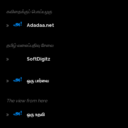
கவிதைக்குப் பொய்யழகு
Adadaa.net
தமிழ் வலைப்பதிவு சேவை
SoftDigitz
ஒரு பார்வை
The view from here
ஒரு உத‌வி