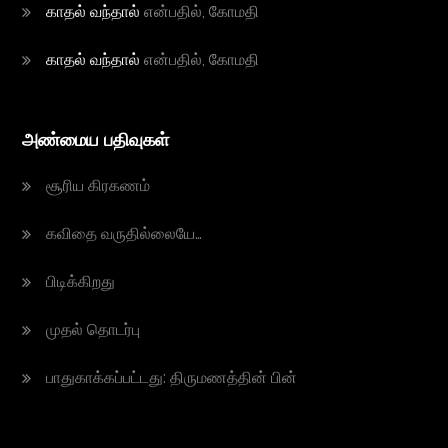
காதல் வந்தால்
என்பதில்,
கோம‌தி
காதல் வந்தால்
என்பதில்,
கோம‌தி
அண்மைய பதிவுகள்
சூரிய‌ கிர‌க‌ண‌ம்
க‌விதை வ‌ருதில்லையே…
பிடிக்கிற‌து
முத‌ல் தொட‌ர்பு
பாதுகாக்கப்பட்டது: திரும‌ண‌த்தின் பின்