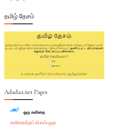
தமிழ் தேசம்
Adadaa.net Pages
ஒரு க‌விதை
கவிதைக்குப் பொய்யழகு