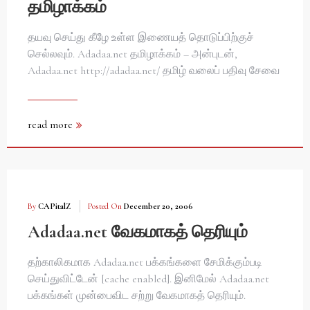
தமிழாக்கம்
தயவு செய்து கீழே உள்ள இணையத் தொடுப்பிற்குச்
செல்லவும். Adadaa.net தமிழாக்கம் – அன்புடன்,
Adadaa.net http://adadaa.net/ தமிழ் வலைப் பதிவு சேவை
read more
By
CAPitalZ
Posted On
December 20, 2006
Adadaa.net வேகமாகத் தெரியும்
தற்காலிகமாக Adadaa.net பக்கங்களை சேமிக்கும்படி
செய்துவிட்டேன் [cache enabled]. இனிமேல் Adadaa.net
பக்கங்கள் முன்பைவிட சற்று வேகமாகத் தெரியும்.