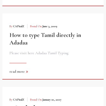
By
CAPitalZ
Posted On
June 3, 2009
How to type Tamil directly in
Adadaa
Please visit here Adadaa Tamil Typing
read more
By
CAPitalZ
Posted On
January 10, 2007