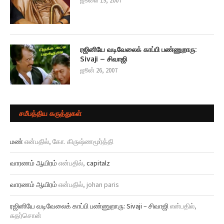
ஜூலை 19, 2007
ரஜினியே வடிவேலைக் காப்பி பண்ணுறாரு:
Sivaji – சிவாஜி
ஜூன் 26, 2007
சமீபத்திய கருத்துகள்
ம‌ண்
என்பதில்,
கோ. கிருஷ்ண‌மூர்த்தி
வார‌ண‌ம் ஆயிர‌ம்
என்பதில்,
capitalz
வார‌ண‌ம் ஆயிர‌ம்
என்பதில்,
johan paris
ரஜினியே வடிவேலைக் காப்பி பண்ணுறாரு: Sivaji – சிவாஜி
என்பதில்,
சுத‌ர்சொன்