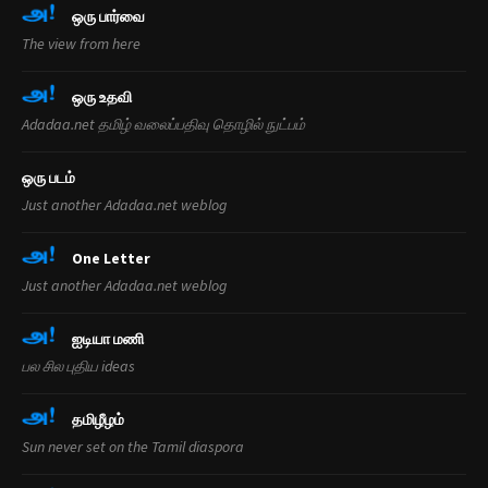
ஒரு பார்வை
The view from here
ஒரு உத‌வி
Adadaa.net தமிழ் வலைப்பதிவு தொழில் நுட்பம்
ஒரு ப‌ட‌ம்
Just another Adadaa.net weblog
One Letter
Just another Adadaa.net weblog
ஐடியா ம‌ணி
பல சில புதிய ideas
த‌மிழீழ‌ம்
Sun never set on the Tamil diaspora