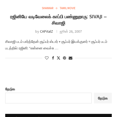
SHANKAR
TAMIL MOVIE
ரஜினியே வடிவேலைக் காப்பி பண்ணுறாரு: SIVAJI –
சிவாஜி
by
CAPitalZ
ஜூன் 26, 2007
சிவாஜி படம் பார்த்தேன் சூப்பர் ஸ்டார் + சூப்பர் இயக்குனர் = சூப்பர் படம்
படத்தில்: ரஜினி: “என்னை வைச்சு …
தேடுக
தேடுக