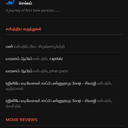
செல்ல‌ம்
A journey of first time parents......
சமீபத்திய கருத்துகள்
ம‌ண்
என்பதில்,
கோ. கிருஷ்ண‌மூர்த்தி
வார‌ண‌ம் ஆயிர‌ம்
என்பதில்,
capitalz
வார‌ண‌ம் ஆயிர‌ம்
என்பதில்,
johan paris
ரஜினியே வடிவேலைக் காப்பி பண்ணுறாரு: Sivaji – சிவாஜி
என்பதில்,
சுத‌ர்சொன்
ரஜினியே வடிவேலைக் காப்பி பண்ணுறாரு: Sivaji – சிவாஜி
என்பதில்,
சென்தில்
MOVIE REVIEWS