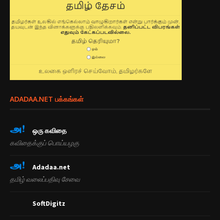
ADADAA.NET பக்கங்கள்
ஒரு க‌விதை
கவிதைக்குப் பொய்யழகு
Adadaa.net
தமிழ் வலைப்பதிவு சேவை
SoftDigitz